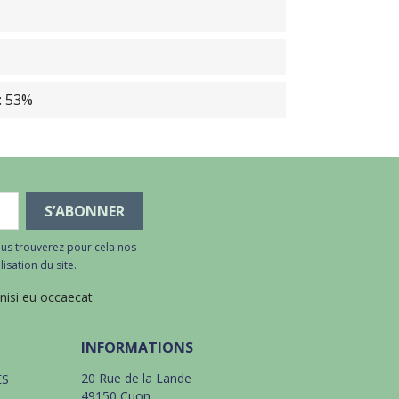
: 53%
us trouverez pour cela nos
isation du site.
 nisi eu occaecat
INFORMATIONS
20 Rue de la Lande
ES
49150 Cuon