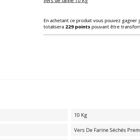
Vers de farine 10 Kg
En achetant ce produit vous pouvez gagner 
totalisera
229
points
pouvant être transfor
10 Kg
Vers De Farine Séchés Pre