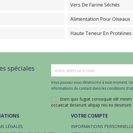
Vers De Farine Séchés
Alimentation Pour Oiseaux
Haute Teneur En Protéines 
es spéciales
Vous pouvez vous désinscrire à tout moment. Vo
informations de contact dans les conditions d'util
Enim quis fugiat consequat elit minim
occaecat deserunt aliquip nisi ex deserunt.
MATIONS
VOTRE COMPTE
S LÉGALES
INFORMATIONS PERSONNELL