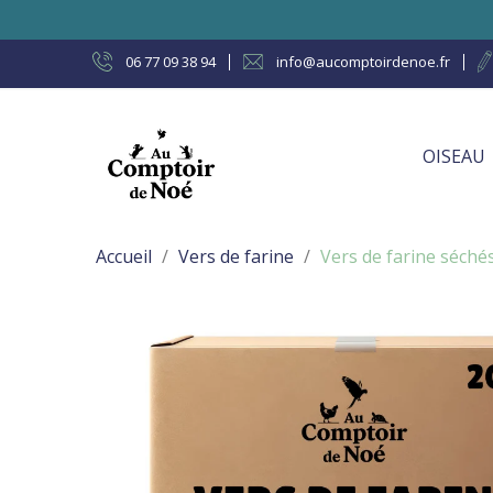
06 77 09 38 94
info@aucomptoirdenoe.fr
OISEAU
Accueil
Vers de farine
Vers de farine séché