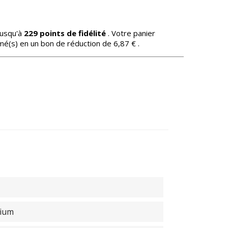
jusqu'à
229
points de fidélité
. Votre panier
mé(s) en un bon de réduction de
6,87 €
.
mium