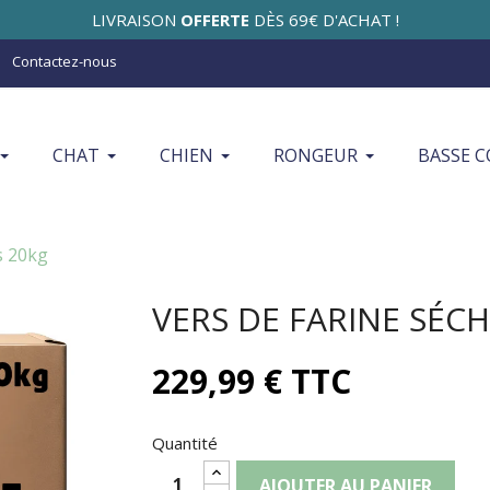
LIVRAISON
OFFERTE
DÈS 69€ D'ACHAT !
Contactez-nous
CHAT
CHIEN
RONGEUR
BASSE 
s 20kg
VERS DE FARINE SÉC
229,99 € TTC
Quantité
AJOUTER AU PANIER